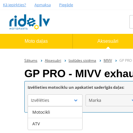
Kā iepirkties?
Apmaksa
Piegāde
Moto daļas
Aksesuāri
Sākums
Aksesuāri
Izplūdes sistēma
MIVV
GP PRO 
GP PRO - MIVV exha
Izvēlieties motociklu un apskatiet saderīgās daļas:
Izvēlēties
Marka
Motocikli
ATV