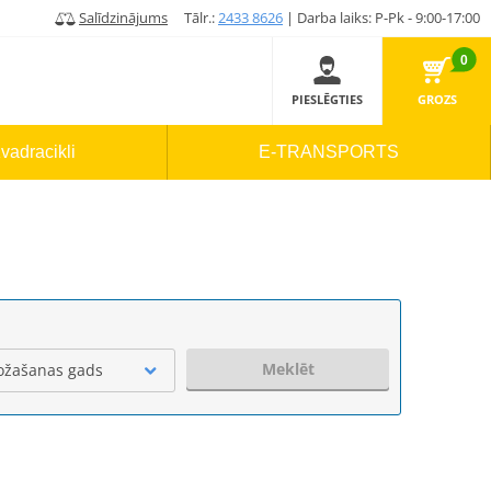
Salīdzinājums
Tālr.:
2433 8626
| Darba laiks: P-Pk - 9:00-17:00
0
PIESLĒGTIES
GROZS
vadracikli
E-TRANSPORTS
Meklēt
ožašanas gads