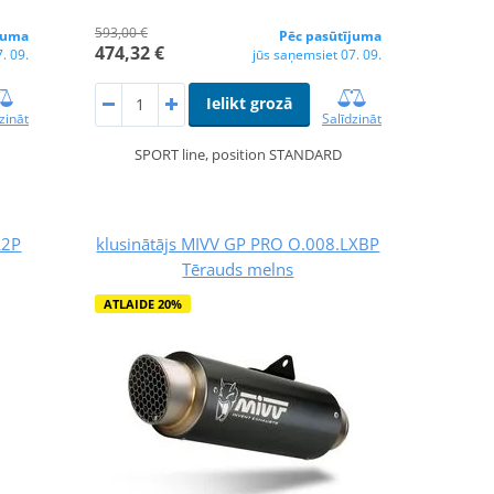
593,00 €
juma
Pēc pasūtījuma
474,32 €
. 09.
jūs saņemsiet 07. 09.
Ielikt grozā
zināt
Salīdzināt
SPORT line, position STANDARD
L2P
klusinātājs MIVV GP PRO O.008.LXBP
Tērauds melns
ATLAIDE 20%