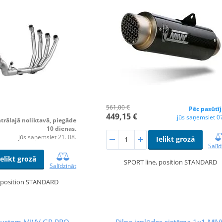
561,00 €
Pēc pasūtī
449,15 €
jūs saņemsiet 07
trālajā noliktavā, piegāde
10 dienas.
jūs saņemsiet 21. 08.
Ielikt grozā
Salīd
Ielikt grozā
SPORT line, position STANDARD
Salīdzināt
, position STANDARD
 system MIVV GP PRO
Pilna izplūdes sistēma 1x1 MIV