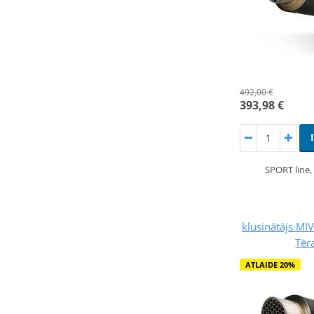
492,00 €
393,98 €
SPORT line
klusinātājs M
Tēr
ATLAIDE 20%