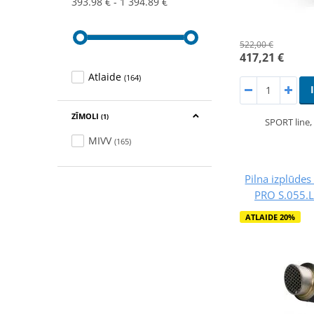
393.98 €
1 394.89 €
522,00 €
417,21 €
Atlaide
(164)
ZĪMOLI
(1)
SPORT line
MIVV
(165)
Pilna izplūde
PRO S.055.
ATLAIDE 20%