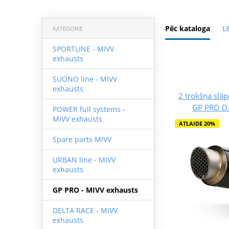
Pēc kataloga
L
KATEGORIE
SPORTLINE - MIVV
exhausts
SUONO line - MIVV
exhausts
2 trokšņa slā
GP PRO D.
POWER full systems -
MIVV exhausts
ATLAIDE 20%
Spare parts MIVV
URBAN line - MIVV
exhausts
GP PRO - MIVV exhausts
DELTA RACE - MIVV
exhausts