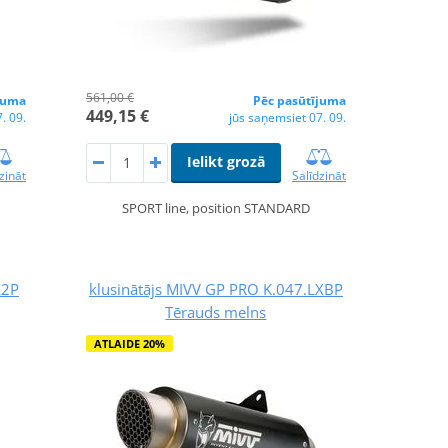
561,00 €
juma
Pēc pasūtījuma
449,15 €
. 09.
jūs saņemsiet 07. 09.
Ielikt grozā
zināt
Salīdzināt
SPORT line, position STANDARD
L2P
klusinātājs MIVV GP PRO K.047.LXBP
Tērauds melns
ATLAIDE 20%