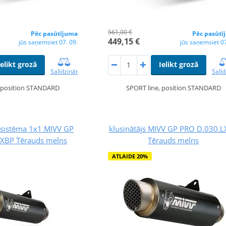
561,00 €
Pēc pasūtījuma
Pēc pasūtī
449,15 €
jūs saņemsiet 07. 09.
jūs saņemsiet 07
Ielikt grozā
Ielikt grozā
Salīdzināt
Salīd
, position STANDARD
SPORT line, position STANDARD
s sistēma 1x1 MIVV GP
klusinātājs MIVV GP PRO D.030.
LXBP Tērauds melns
Tērauds melns
ATLAIDE 20%