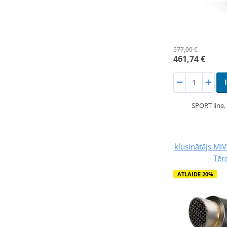
577,00 €
461,74 €
SPORT line
klusinātājs M
Tēr
ATLAIDE 20%