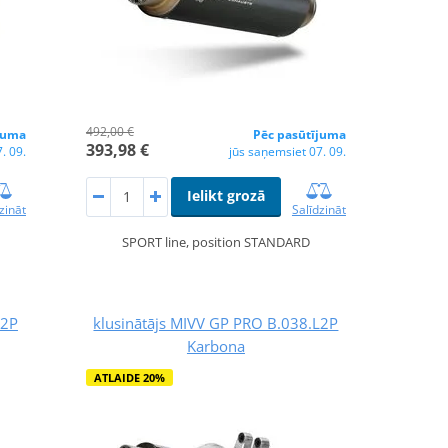
492,00 €
juma
Pēc pasūtījuma
393,98 €
. 09.
jūs saņemsiet 07. 09.
Ielikt grozā
zināt
Salīdzināt
SPORT line, position STANDARD
L2P
klusinātājs MIVV GP PRO B.038.L2P
Karbona
ATLAIDE 20%