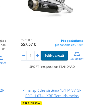
697,00 €
egāde
Pēc pasūtījuma
557,57 €
enas.
jūs saņemsiet 07. 09.
. 08.
Ielikt grozā
Salīdzināt
zināt
SPORT line, position STANDARD
L2P
Pilna izplūdes sistēma 1x1 MIVV GP
PRO H.074.LXBP Tērauds melns
ATLAIDE 20%