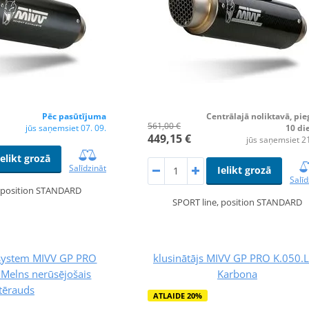
Pēc pasūtījuma
Centrālajā noliktavā, pi
561,00 €
jūs saņemsiet 07. 09.
10 di
449,15 €
jūs saņemsiet 21
Ielikt grozā
Salīdzināt
Ielikt grozā
Salīd
, position STANDARD
SPORT line, position STANDARD
 system MIVV GP PRO
klusinātājs MIVV GP PRO K.050.
Melns nerūsējošais
Karbona
tērauds
ATLAIDE 20%