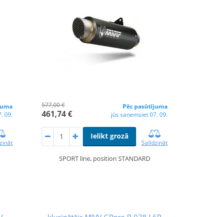
577,00 €
juma
Pēc pasūtījuma
461,74 €
. 09.
jūs saņemsiet 07. 09.
Ielikt grozā
zināt
Salīdzināt
SPORT line, position STANDARD
V
klusinātājs MIVV GPpro B.038.L6P