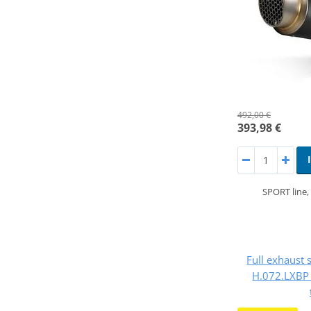
492,00 €
393,98 €
SPORT line
Full exhaust
H.072.LXBP 