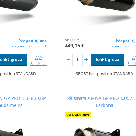
561,00 €
Pēc pasūtījuma
Pēc pasūtī
449,15 €
jūs saņemsiet 07. 09.
jūs saņemsiet 07
Ielikt grozā
Ielikt grozā
Salīdzināt
Salīd
, position STANDARD
SPORT line, position STANDARD
IVV GP PRO K.048.LXBP
klusinātājs MIVV GP PRO K.052.
auds melns
Karbona
ATLAIDE 20%