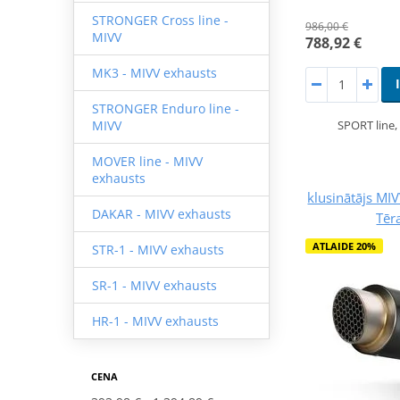
STRONGER Cross line -
986,00 €
MIVV
788,92 €
MK3 - MIVV exhausts
STRONGER Enduro line -
SPORT line
MIVV
MOVER line - MIVV
exhausts
klusinātājs M
DAKAR - MIVV exhausts
Tēr
ATLAIDE 20%
STR-1 - MIVV exhausts
SR-1 - MIVV exhausts
HR-1 - MIVV exhausts
CENA