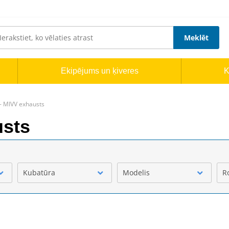
Meklēt
Ekipējums un ķiveres
K
- MIVV exhausts
usts
Kubatūra
Modelis
R