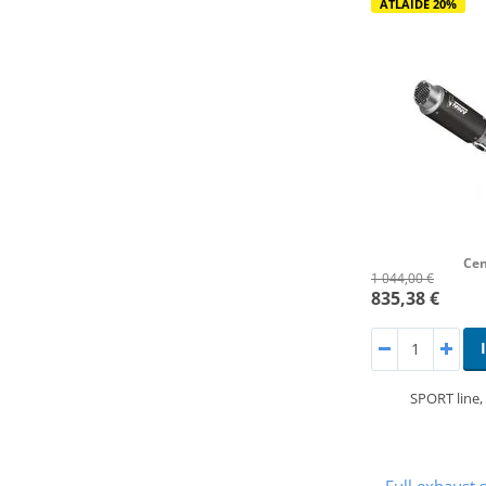
ATLAIDE 20%
Cen
1 044,00 €
835,38 €
SPORT line
Full exhaust