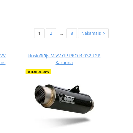
1
2
…
8
Nākamais
IVV
klusinātājs MIVV GP PRO B.032.L2P
lns
Karbona
ATLAIDE 20%