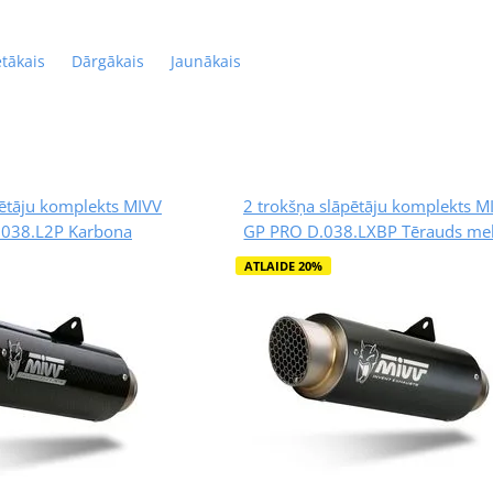
ētākais
Dārgākais
Jaunākais
pētāju komplekts MIVV
2 trokšņa slāpētāju komplekts M
038.L2P Karbona
GP PRO D.038.LXBP Tērauds me
ATLAIDE 20%