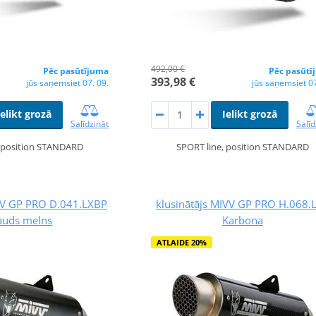
492,00 €
Pēc pasūtījuma
Pēc pasūtī
393,98 €
jūs saņemsiet 07. 09.
jūs saņemsiet 07
Ielikt grozā
Ielikt grozā
Salīdzināt
Salīd
, position STANDARD
SPORT line, position STANDARD
IVV GP PRO D.041.LXBP
klusinātājs MIVV GP PRO H.068.
auds melns
Karbona
ATLAIDE 20%