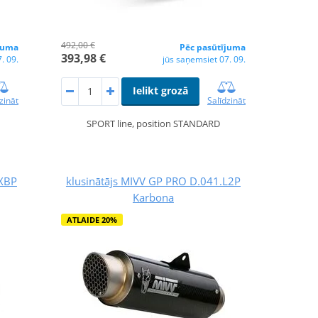
492,00 €
juma
Pēc pasūtījuma
393,98 €
. 09.
jūs saņemsiet 07. 09.
Ielikt grozā
zināt
Salīdzināt
SPORT line, position STANDARD
LXBP
klusinātājs MIVV GP PRO D.041.L2P
Karbona
ATLAIDE 20%