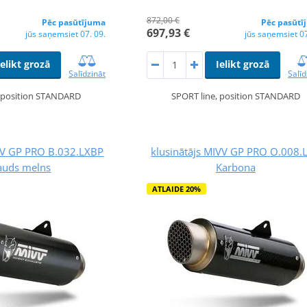
872,00 €
Pēc pasūtījuma
Pēc pasūtī
697,93 €
jūs saņemsiet 07. 09.
jūs saņemsiet 07
Ielikt grozā
Ielikt grozā
Salīdzināt
Salīd
, position STANDARD
SPORT line, position STANDARD
IVV GP PRO B.032.LXBP
klusinātājs MIVV GP PRO O.008.
auds melns
Karbona
ATLAIDE 20%