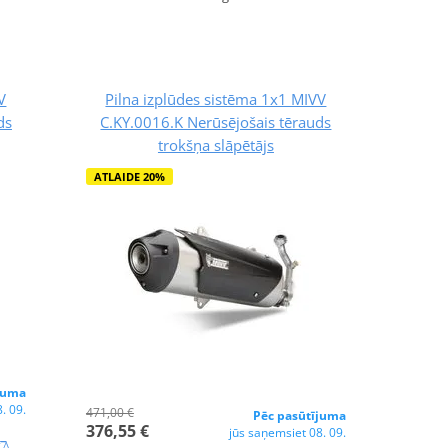
V
Pilna izplūdes sistēma 1x1 MIVV
ds
C.KY.0016.K Nerūsējošais tērauds
trokšņa slāpētājs
ATLAIDE 20%
juma
. 09.
471,00 €
Pēc pasūtījuma
376,55 €
jūs saņemsiet 08. 09.