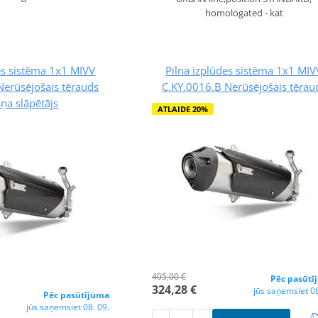
homologated - kat
es sistēma 1x1 MIVV
Pilna izplūdes sistēma 1x1 MIV
Nerūsējošais tērauds
C.KY.0016.B Nerūsējošais tērau
šņa slāpētājs
ATLAIDE 20%
405,00 €
Pēc pasūtī
324,28 €
jūs saņemsiet 08
Pēc pasūtījuma
jūs saņemsiet 08. 09.