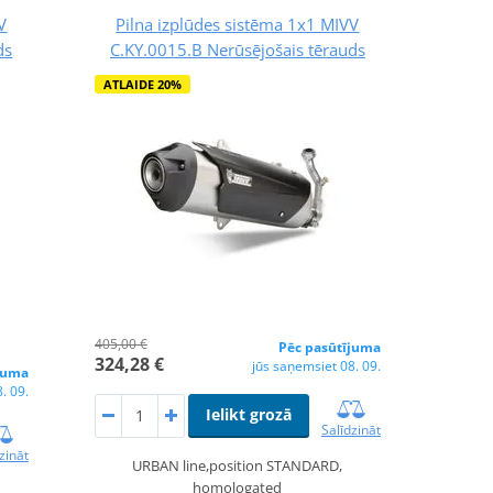
V
Pilna izplūdes sistēma 1x1 MIVV
ds
C.KY.0015.B Nerūsējošais tērauds
ATLAIDE 20%
405,00 €
Pēc pasūtījuma
324,28 €
jūs saņemsiet 08. 09.
juma
. 09.
Ielikt grozā
Salīdzināt
zināt
URBAN line,position STANDARD,
homologated