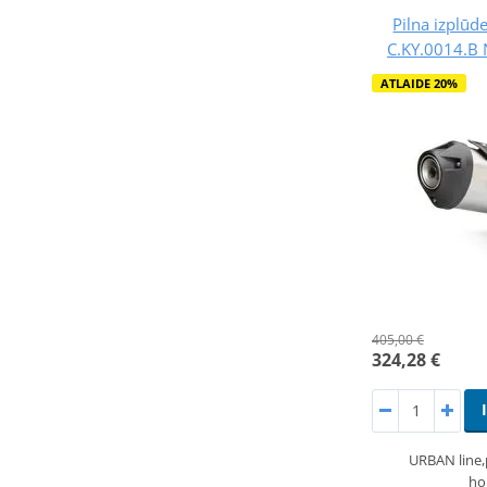
Pilna izplūd
C.KY.0014.B 
ATLAIDE 20%
405,00 €
324,28 €
URBAN line
ho