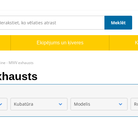
Meklēt
Ekipējums un ķiveres
K
ine - MIVV exhausts
xhausts
Kubatūra
Modelis
R