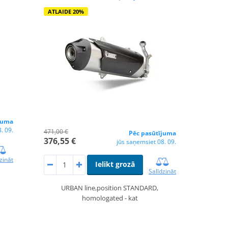
ATLAIDE 20%
juma
. 09.
471,00 €
Pēc pasūtījuma
376,55 €
jūs saņemsiet 08. 09.
zināt
Ielikt grozā
Salīdzināt
URBAN line,position STANDARD,
homologated - kat