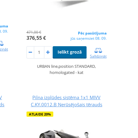
juma
. 09.
471,00 €
Pēc pasūtījuma
376,55 €
jūs saņemsiet 08. 09.
zināt
Ielikt grozā
Salīdzināt
URBAN line,position STANDARD,
homologated - kat
V
Pilna izplūdes sistēma 1x1 MIVV
ds
C.KY.0012.B Nerūsējošais tērauds
ATLAIDE 20%