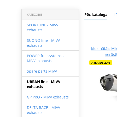
Pēc kataloga
L
KATEGORIE
SPORTLINE - MIVV
exhausts
SUONO line - MIVV
exhausts
klusinātājs MI
nerūsē
POWER full systems -
MIVV exhausts
ATLAIDE 20%
Spare parts MIVV
URBAN line - MIVV
exhausts
GP PRO - MIVV exhausts
DELTA RACE - MIVV
exhausts