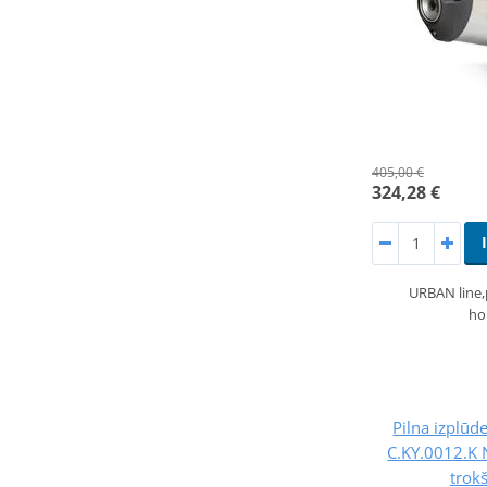
405,00 €
324,28 €
URBAN line
ho
Pilna izplūd
C.KY.0012.K 
trok