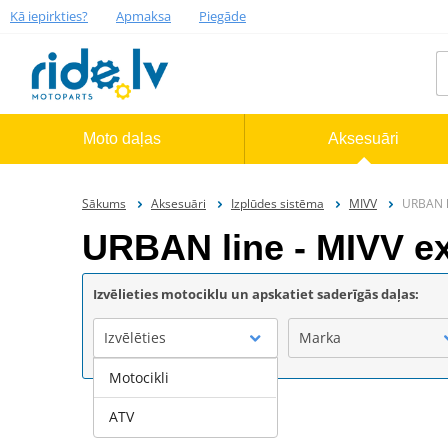
Kā iepirkties?
Apmaksa
Piegāde
Moto daļas
Aksesuāri
Sākums
Aksesuāri
Izplūdes sistēma
MIVV
URBAN l
URBAN line - MIVV e
Izvēlieties motociklu un apskatiet saderīgās daļas:
Izvēlēties
Marka
Motocikli
ATV