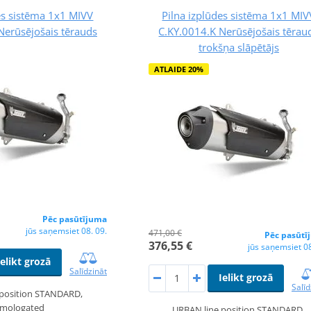
es sistēma 1x1 MIVV
Pilna izplūdes sistēma 1x1 MIV
Nerūsējošais tērauds
C.KY.0014.K Nerūsējošais tērau
trokšņa slāpētājs
ATLAIDE 20%
Pēc pasūtījuma
jūs saņemsiet 08. 09.
471,00 €
Pēc pasūtī
376,55 €
jūs saņemsiet 08
Ielikt grozā
Salīdzināt
Ielikt grozā
Salīd
,position STANDARD,
mologated
URBAN line,position STANDARD,