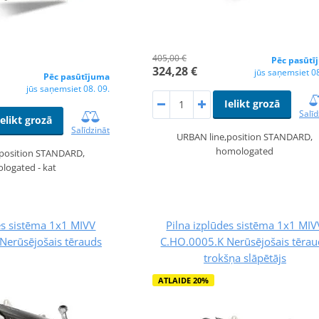
405,00 €
Pēc pasūtī
324,28 €
jūs saņemsiet 08
Pēc pasūtījuma
jūs saņemsiet 08. 09.
Ielikt grozā
Salīd
Ielikt grozā
Salīdzināt
URBAN line,position STANDARD,
homologated
,position STANDARD,
logated - kat
es sistēma 1x1 MIVV
Pilna izplūdes sistēma 1x1 MIV
Nerūsējošais tērauds
C.HO.0005.K Nerūsējošais tērau
trokšņa slāpētājs
ATLAIDE 20%