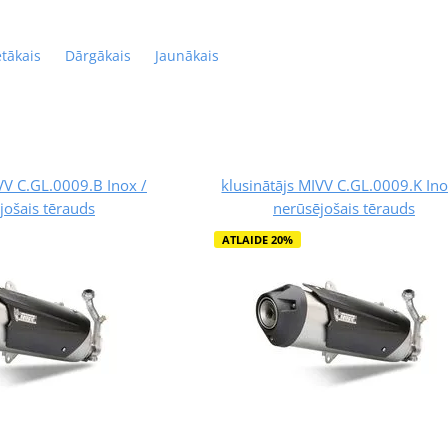
ētākais
Dārgākais
Jaunākais
VV C.GL.0009.B Inox /
klusinātājs MIVV C.GL.0009.K Ino
jošais tērauds
nerūsējošais tērauds
ATLAIDE 20%