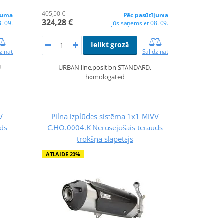
405,00 €
juma
Pēc pasūtījuma
324,28 €
. 09.
jūs saņemsiet 08. 09.
Ielikt grozā
zināt
Salīdzināt
U
URBAN line,position STANDARD,
homologated
V
Pilna izplūdes sistēma 1x1 MIVV
uds
C.HO.0004.K Nerūsējošais tērauds
trokšņa slāpētājs
ATLAIDE 20%