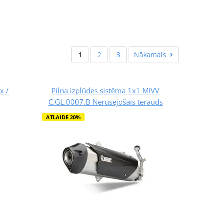
1
2
3
Nākamais
x /
Pilna izplūdes sistēma 1x1 MIVV
C.GL.0007.B Nerūsējošais tērauds
ATLAIDE 20%