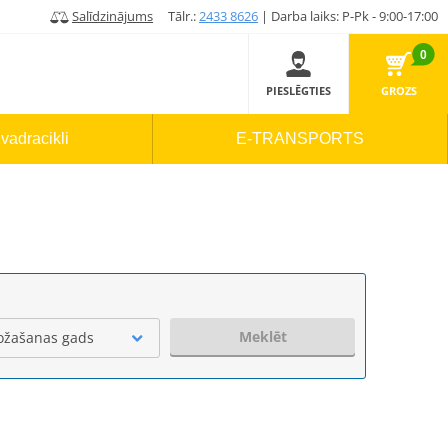
Salīdzinājums
Tālr.:
2433 8626
| Darba laiks: P-Pk - 9:00-17:00
0
PIESLĒGTIES
GROZS
vadracikli
E-TRANSPORTS
Meklēt
ožašanas gads