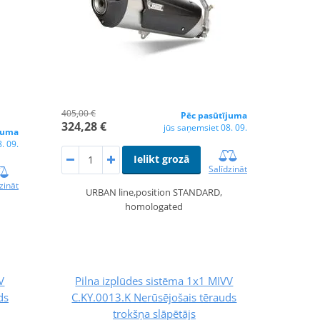
405,00 €
Pēc pasūtījuma
324,28 €
jūs saņemsiet 08. 09.
juma
. 09.
Ielikt grozā
Salīdzināt
zināt
URBAN line,position STANDARD,
homologated
V
Pilna izplūdes sistēma 1x1 MIVV
ds
C.KY.0013.K Nerūsējošais tērauds
trokšņa slāpētājs