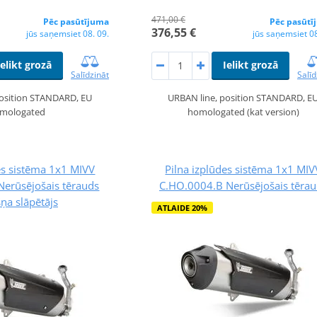
471,00 €
Pēc pasūtījuma
Pēc pasūtī
376,55 €
jūs saņemsiet 08. 09.
jūs saņemsiet 08
Ielikt grozā
Ielikt grozā
Salīdzināt
Salīd
position STANDARD, EU
URBAN line, position STANDARD, E
mologated
homologated (kat version)
es sistēma 1x1 MIVV
Pilna izplūdes sistēma 1x1 MIV
Nerūsējošais tērauds
C.HO.0004.B Nerūsējošais tēra
šņa slāpētājs
ATLAIDE 20%