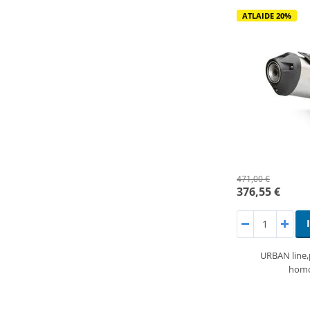
ATLAIDE 20%
471,00 €
376,55 €
URBAN line
homo