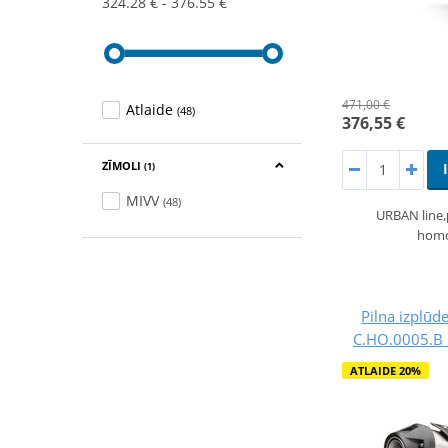
324.28 €
376.55 €
471,00 €
Atlaide
(48)
376,55 €
ZĪMOLI
(1)
MIVV
(48)
URBAN line
homo
Pilna izplūd
C.HO.0005.B 
ATLAIDE 20%