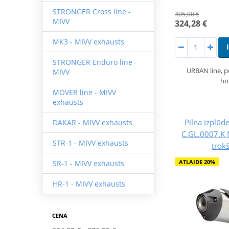
STRONGER Cross line -
405,00 €
MIVV
324,28 €
MK3 - MIVV exhausts
STRONGER Enduro line -
URBAN line, 
MIVV
ho
MOVER line - MIVV
exhausts
Pilna izplūd
DAKAR - MIVV exhausts
C.GL.0007.K 
STR-1 - MIVV exhausts
trok
ATLAIDE 20%
SR-1 - MIVV exhausts
HR-1 - MIVV exhausts
CENA