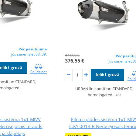
Pēc pasūtījuma
jūs saņemsiet 08. 09.
471,00 €
Pēc pasūtī
376,55 €
jūs saņemsiet 08
Ielikt grozā
Salīdzināt
Ielikt grozā
Salīd
,position STANDARD,
mologated
URBAN line,position STANDARD,
homologated - kat
es sistēma 1x1 MIVV
Pilna izplūdes sistēma 1x1 MIV
Nerūsējošais tērauds
C.KY.0013.B Nerūsējošais tērau
šņa slāpētājs
ATLAIDE 20%