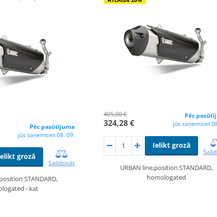
405,00 €
Pēc pasūtī
324,28 €
jūs saņemsiet 08
Pēc pasūtījuma
jūs saņemsiet 08. 09.
Ielikt grozā
Salīd
Ielikt grozā
Salīdzināt
URBAN line,position STANDARD,
homologated
,position STANDARD,
logated - kat