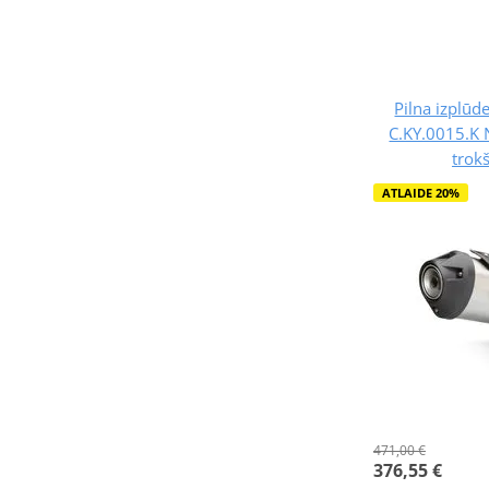
Pilna izplūd
C.KY.0015.K 
trok
ATLAIDE 20%
471,00 €
376,55 €