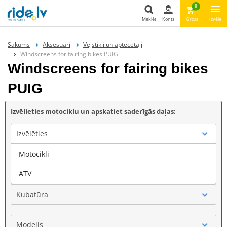
0
Meklēt
Konts
Grozs
Izvēle
Meklēt
Sākums
Aksesuāri
Vējstikli un aptecētāji
Windscreens for fairing bikes PUIG
Windscreens for fairing bikes
PUIG
Izvēlieties motociklu un apskatiet saderīgās daļas:
Izvēlēties
Motocikli
Marka
ATV
Kubatūra
Modelis