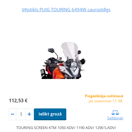
Vējstikls PUIG TOURING 6494W caurspīdīgs
Piegādātāja noliktavā
112,53 €
jūs saņemsiet 17. 08.
Ielikt grozā
Salīdzināt
TOURING SCREEN KTM 1050 ADV/ 1190 ADV/ 1290 S.ADV/