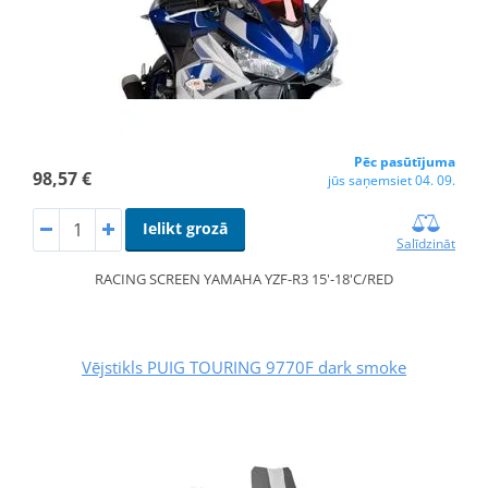
Pēc pasūtījuma
98,57 €
jūs saņemsiet 04. 09.
Ielikt grozā
Salīdzināt
RACING SCREEN YAMAHA YZF-R3 15'-18'C/RED
Vējstikls PUIG TOURING 9770F dark smoke