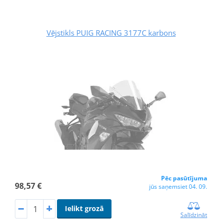
Vējstikls PUIG RACING 3177C karbons
Pēc pasūtījuma
98,57 €
jūs saņemsiet 04. 09.
Ielikt grozā
Salīdzināt