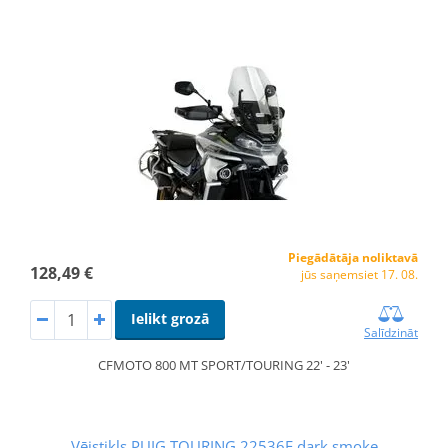
Piegādātāja noliktavā
128,49 €
jūs saņemsiet 17. 08.
Ielikt grozā
Salīdzināt
CFMOTO 800 MT SPORT/TOURING 22' - 23'
Vējstikls PUIG TOURING 22536F dark smoke