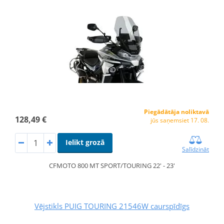
Piegādātāja noliktavā
128,49 €
jūs saņemsiet 17. 08.
Ielikt grozā
Salīdzināt
CFMOTO 800 MT SPORT/TOURING 22' - 23'
Vējstikls PUIG TOURING 21546W caurspīdīgs