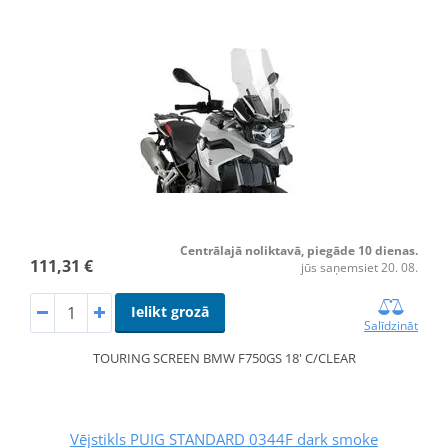
Centrālajā noliktavā, piegāde 10 dienas.
111,31 €
jūs saņemsiet 20. 08.
Ielikt grozā
Salīdzināt
TOURING SCREEN BMW F750GS 18' C/CLEAR
Vējstikls PUIG STANDARD 0344F dark smoke