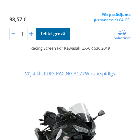
Pēc pasūtījuma
98,57 €
jūs saņemsiet 04. 09.
Ielikt grozā
Salīdzināt
Racing Screen For Kawasaki ZX-6R 636 2019
Vējstikls PUIG RACING 3177W caurspīdīgs