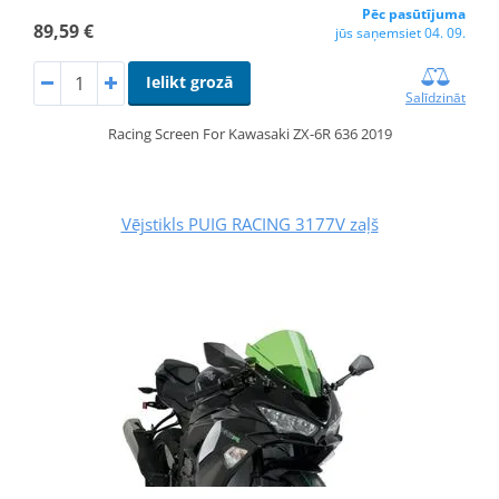
Pēc pasūtījuma
89,59 €
jūs saņemsiet 04. 09.
Ielikt grozā
Salīdzināt
Racing Screen For Kawasaki ZX-6R 636 2019
Vējstikls PUIG RACING 3177V zaļš