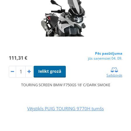
Pēc pasūtījuma
111,31 €
jūs saņemsiet 04. 09.
Ielikt grozā
Salīdzināt
TOURING SCREEN BMW F750GS 18' C/DARK SMOKE
Vējstikls PUIG TOURING 9770H tumšs