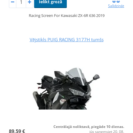
Ielikt grozā
Salīdzināt
Racing Screen For Kawasaki ZX-6R 636 2019
Vējstikls PUIG RACING 3177H tumšs
Centrālajā noliktavā, piegāde 10 dienas.
89,59 €
jūs saņemsiet 20. 08.