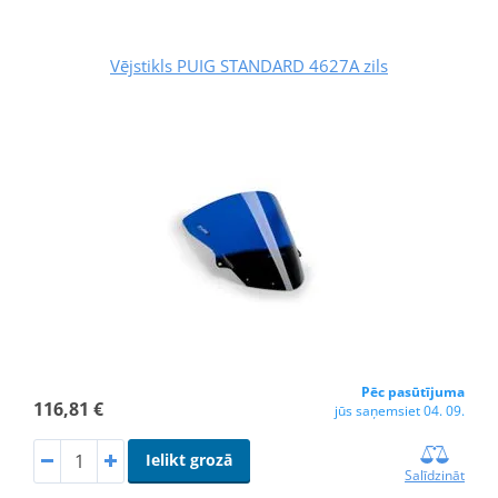
Vējstikls PUIG STANDARD 4627A zils
Pēc pasūtījuma
116,81 €
jūs saņemsiet 04. 09.
Ielikt grozā
Salīdzināt