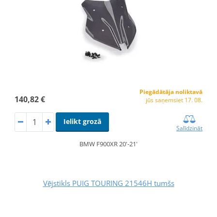
Piegādātāja noliktavā
140,82 €
jūs saņemsiet 17. 08.
Ielikt grozā
Salīdzināt
BMW F900XR 20'-21'
Vējstikls PUIG TOURING 21546H tumšs