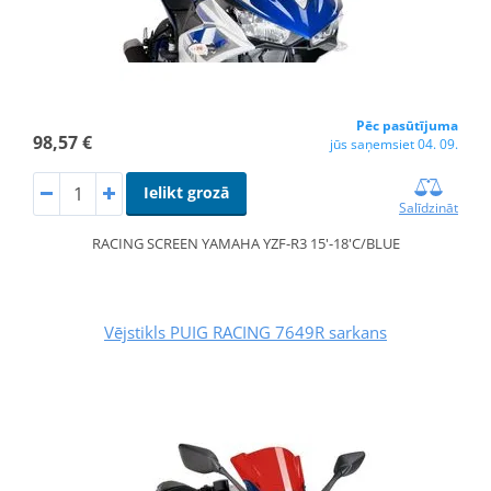
Pēc pasūtījuma
98,57 €
jūs saņemsiet 04. 09.
Ielikt grozā
Salīdzināt
RACING SCREEN YAMAHA YZF-R3 15'-18'C/BLUE
Vējstikls PUIG RACING 7649R sarkans