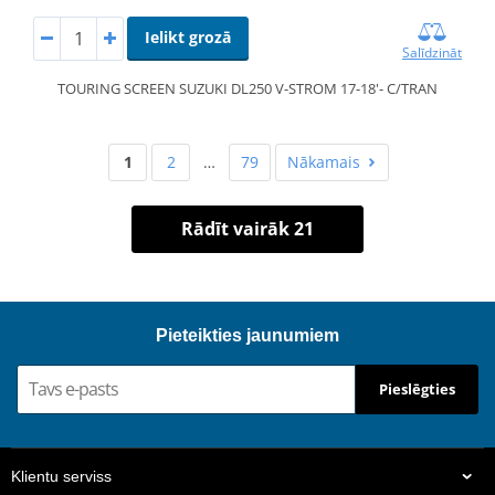
Ielikt grozā
Salīdzināt
TOURING SCREEN SUZUKI DL250 V-STROM 17-18'- C/TRAN
1
2
…
79
Nākamais
Rādīt vairāk 21
Pieteikties jaunumiem
Pieslēgties
Klientu serviss