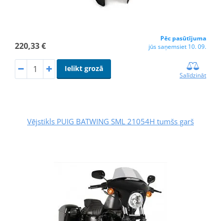
Pēc pasūtījuma
220,33 €
jūs saņemsiet 10. 09.
Ielikt grozā
Salīdzināt
Vējstikls PUIG BATWING SML 21054H tumšs garš