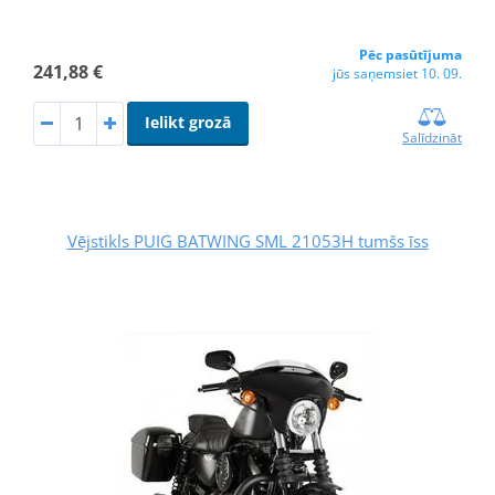
Pēc pasūtījuma
241,88 €
jūs saņemsiet 10. 09.
Ielikt grozā
Salīdzināt
Vējstikls PUIG BATWING SML 21053H tumšs īss