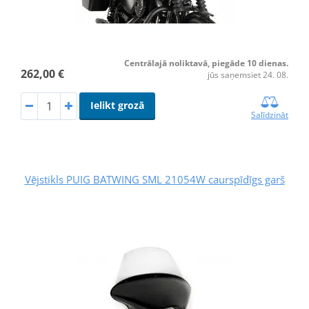
Centrālajā noliktavā, piegāde 10 dienas.
262,00 €
jūs saņemsiet 24. 08.
Ielikt grozā
Salīdzināt
Vējstikls PUIG BATWING SML 21054W caurspīdīgs garš