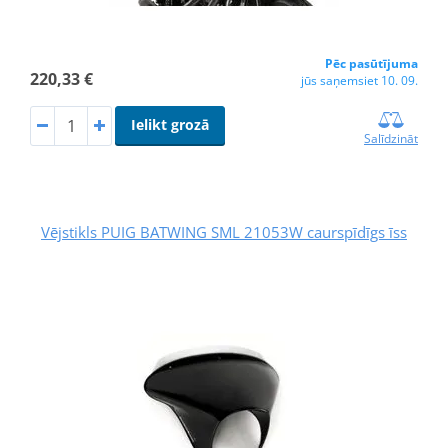
Pēc pasūtījuma
220,33 €
jūs saņemsiet 10. 09.
Ielikt grozā
Salīdzināt
Vējstikls PUIG BATWING SML 21053W caurspīdīgs īss