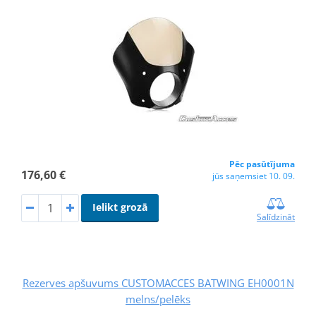
Pēc pasūtījuma
176,60 €
jūs saņemsiet 10. 09.
Ielikt grozā
Salīdzināt
Rezerves apšuvums CUSTOMACCES BATWING EH0001N
melns/pelēks