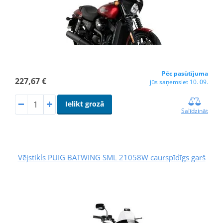
Pēc pasūtījuma
227,67 €
jūs saņemsiet 10. 09.
Ielikt grozā
Salīdzināt
Vējstikls PUIG BATWING SML 21058W caurspīdīgs garš