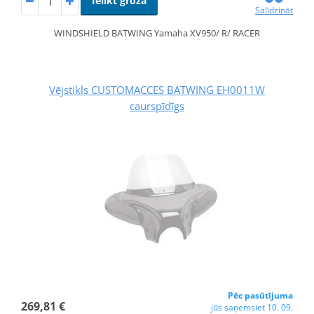
Ielikt grozā
Salīdzināt
WINDSHIELD BATWING Yamaha XV950/ R/ RACER
Vējstikls CUSTOMACCES BATWING EH0011W
caurspīdīgs
Pēc pasūtījuma
269,81 €
jūs saņemsiet 10. 09.