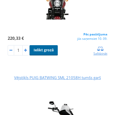
Pēc pasūtījuma
220,33 €
jūs saņemsiet 10. 09.
Ielikt grozā
Salīdzināt
Vējstikls PUIG BATWING SML 21058H tumšs garš