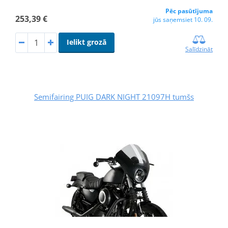
Pēc pasūtījuma
253,39 €
jūs saņemsiet 10. 09.
Ielikt grozā
Salīdzināt
Semifairing PUIG DARK NIGHT 21097H tumšs