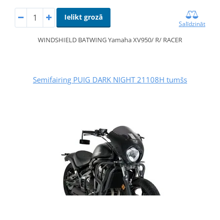
Ielikt grozā
Salīdzināt
WINDSHIELD BATWING Yamaha XV950/ R/ RACER
Semifairing PUIG DARK NIGHT 21108H tumšs