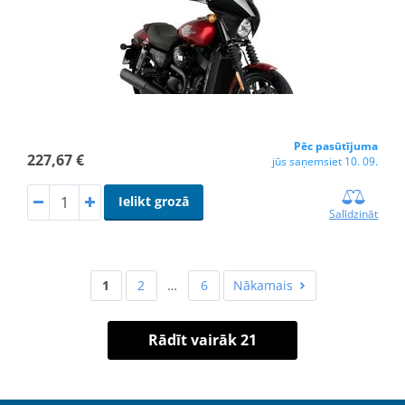
Pēc pasūtījuma
227,67 €
jūs saņemsiet 10. 09.
Ielikt grozā
Salīdzināt
1
2
…
6
Nākamais
Rādīt vairāk 21