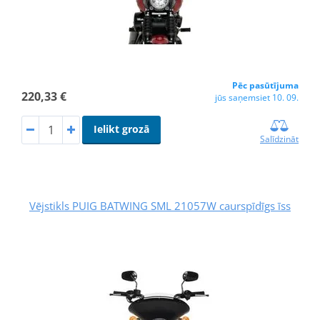
Pēc pasūtījuma
220,33 €
jūs saņemsiet 10. 09.
Ielikt grozā
Salīdzināt
Vējstikls PUIG BATWING SML 21057W caurspīdīgs īss