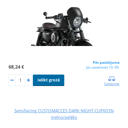
Pēc pasūtījuma
68,24 €
jūs saņemsiet 10. 09.
Ielikt grozā
Salīdzināt
Semifairing CUSTOMACCES DARK NIGHT CUP003N
melns/pelēks