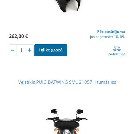
Pēc pasūtījuma
262,00 €
jūs saņemsiet 10. 09.
Ielikt grozā
Salīdzināt
Vējstikls PUIG BATWING SML 21057H tumšs īss