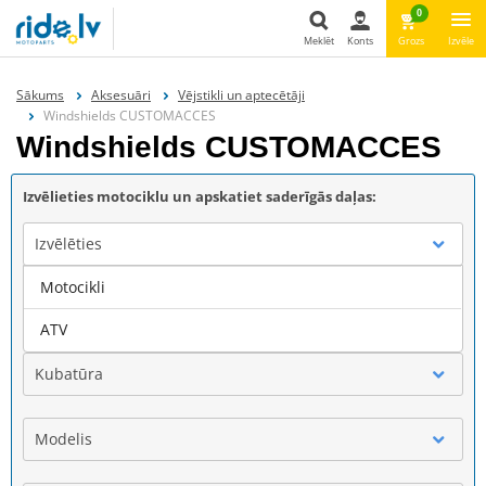
0
Meklēt
Konts
Grozs
Izvēle
Meklēt
Sākums
Aksesuāri
Vējstikli un aptecētāji
Windshields CUSTOMACCES
Windshields CUSTOMACCES
Izvēlieties motociklu un apskatiet saderīgās daļas:
Izvēlēties
Motocikli
Marka
ATV
Kubatūra
Modelis