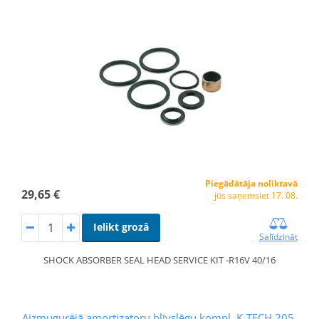
Piegādātāja noliktavā
29,65 €
jūs saņemsiet 17. 08.
Ielikt grozā
Salīdzināt
SHOCK ABSORBER SEAL HEAD SERVICE KIT -R16V 40/16
Aizmugurējā amortizatoru blīvslēgu kompl. K-TECH 205-