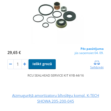
Pēc pasūtījuma
29,65 €
jūs saņemsiet 04. 09.
Ielikt grozā
Salīdzināt
RCU SEALHEAD SERVICE KIT KYB 44/16
Aizmugurējā amortizatoru blīvslēgu kompl. K-TECH
SHOWA 205-200-045