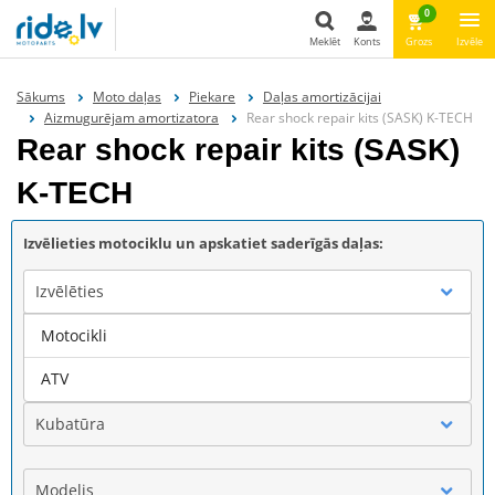
0
Meklēt
Konts
Grozs
Izvēle
Meklēt
Sākums
Moto daļas
Piekare
Daļas amortizācijai
Aizmugurējam amortizatora
Rear shock repair kits (SASK) K-TECH
Rear shock repair kits (SASK)
K-TECH
Izvēlieties motociklu un apskatiet saderīgās daļas:
Izvēlēties
Motocikli
Marka
ATV
Kubatūra
Modelis