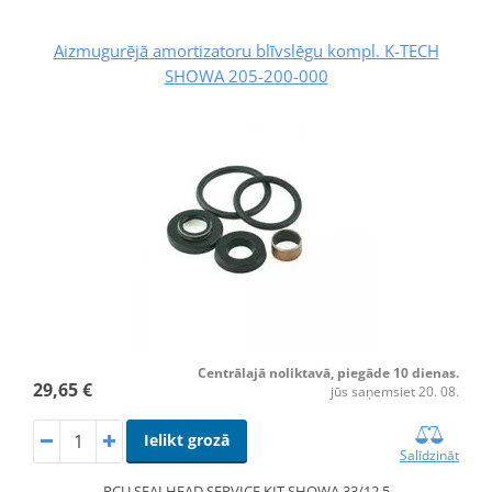
Aizmugurējā amortizatoru blīvslēgu kompl. K-TECH
SHOWA 205-200-000
Centrālajā noliktavā, piegāde 10 dienas.
29,65 €
jūs saņemsiet 20. 08.
Ielikt grozā
Salīdzināt
RCU SEALHEAD SERVICE KIT SHOWA 33/12.5