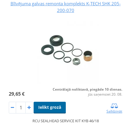
Blīvējuma galvas remonta komplekts K-TECH SHK 205-
200-070
Centrālajā noliktavā, piegāde 10 dienas.
29,65 €
jūs saņemsiet 20. 08.
Ielikt grozā
Salīdzināt
RCU SEALHEAD SERVICE KIT KYB 46/18