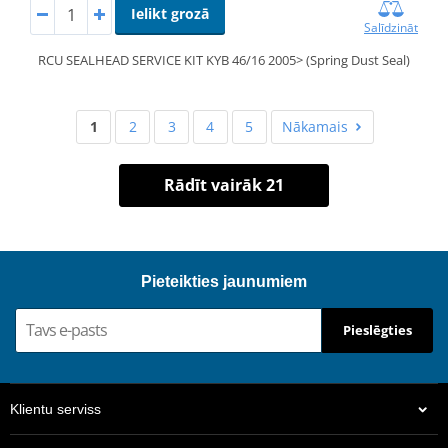
Ielikt grozā
Salīdzināt
RCU SEALHEAD SERVICE KIT KYB 46/16 2005> (Spring Dust Seal)
1
2
3
4
5
Nākamais
Rādīt vairāk 21
Pieteikties jaunumiem
Pieslēgties
Klientu serviss