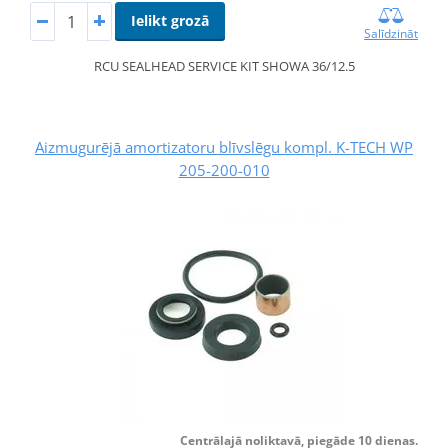
Ielikt grozā
Salīdzināt
RCU SEALHEAD SERVICE KIT SHOWA 36/12.5
Aizmugurējā amortizatoru blīvslēgu kompl. K-TECH WP
205-200-010
Centrālajā noliktavā, piegāde 10 dienas.