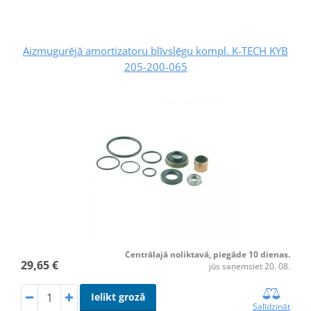
Aizmugurējā amortizatoru blīvslēgu kompl. K-TECH KYB
205-200-065
Centrālajā noliktavā, piegāde 10 dienas.
29,65 €
jūs saņemsiet 20. 08.
Ielikt grozā
Salīdzināt