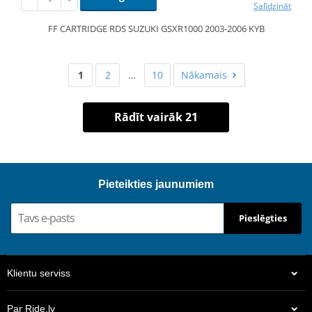
Salīdzināt
FF CARTRIDGE RDS SUZUKI GSXR1000 2003-2006 KYB
1
2
…
10
Nākamais
Rādīt vairāk 21
Pieteikties jaunumiem
Pieslēgties
Klientu serviss
Par Ride.lv