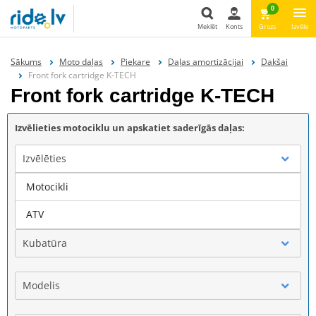
0
Meklēt
Konts
Grozs
Izvēle
Meklēt
Sākums
Moto daļas
Piekare
Daļas amortizācijai
Dakšai
Front fork cartridge K-TECH
Front fork cartridge K-TECH
Izvēlieties motociklu un apskatiet saderīgās daļas:
Izvēlēties
Motocikli
Marka
ATV
Kubatūra
Modelis