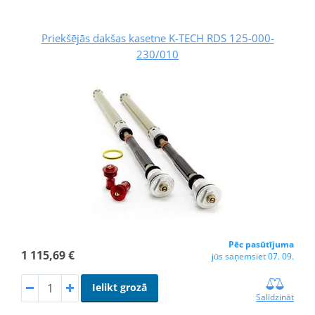
Priekšējās dakšas kasetne K-TECH RDS 125-000-
230/010
Pēc pasūtījuma
1 115,69 €
jūs saņemsiet 07. 09.
Ielikt grozā
Salīdzināt