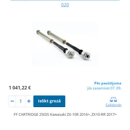
020
Pēc pasūtījuma
1 041,22 €
jūs saņemsiet 07. 09.
Ielikt grozā
Salīdzināt
FF CARTRIDGE 25IDS Kawasaki ZX-10R 2016>, ZX10-RR 2017>