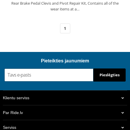
Rear Brake Pedal Clevis and Pivot Repair Kit, Contains all of the
wear items at a…
1
Pieteikties jaunumiem
Pieslēgties
Klientu serviss
Par Ride.lv
Serviss