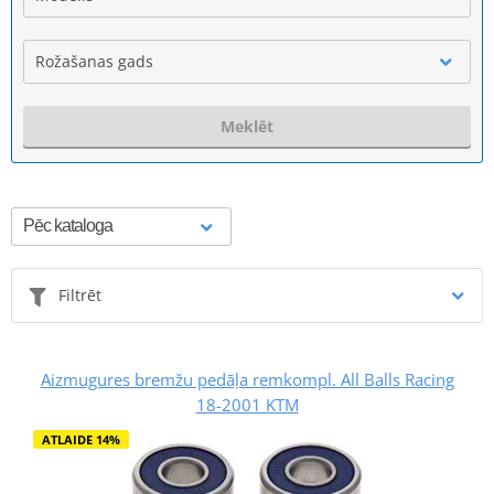
Rožašanas gads
Meklēt
Filtrēt
Aizmugures bremžu pedāļa remkompl. All Balls Racing
18-2001 KTM
ATLAIDE 14%