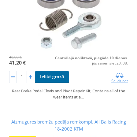
48,00 €
Centrālajā noliktavā, piegāde 10 dienas.
41,20 €
jūs saņemsiet 20. 08.
Ielikt grozā
Salīdzināt
Rear Brake Pedal Clevis and Pivot Repair Kit, Contains all of the
wear items at a…
Aizmugures bremžu pedāļa remkompl. All Balls Racing
18-2002 KTM