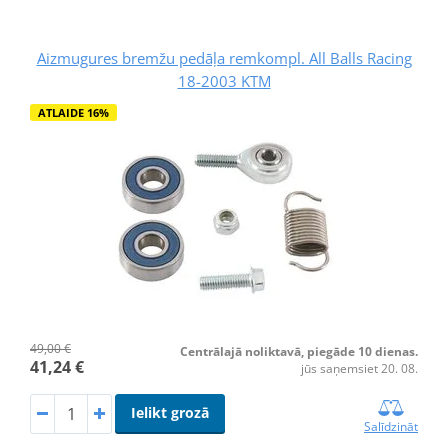
Aizmugures bremžu pedāļa remkompl. All Balls Racing
18-2003 KTM
ATLAIDE 16%
49,00 €
Centrālajā noliktavā, piegāde 10 dienas.
41,24 €
jūs saņemsiet 20. 08.
Ielikt grozā
Salīdzināt