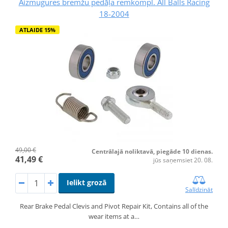
Aizmugures bremžu pedāļa remkompl. All Balls Racing
18-2004
ATLAIDE 15%
49,00 €
Centrālajā noliktavā, piegāde 10 dienas.
41,49 €
jūs saņemsiet 20. 08.
Ielikt grozā
Salīdzināt
Rear Brake Pedal Clevis and Pivot Repair Kit, Contains all of the
wear items at a…