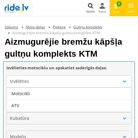
0
Meklēt
Konts
Grozs
Izvēle
Meklēt
Sākums
Moto daļas
Piekare
Gultņu komplekti
Aizmugurējie bremžu kāpšļa gultņu komplekts KTM
Aizmugurējie bremžu kāpšļa
gultņu komplekts KTM
Izvēlieties motociklu un apskatiet saderīgās daļas:
Izvēlēties
Motocikli
Marka
ATV
Kubatūra
Modelis