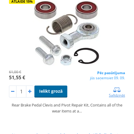
ATLAIDE 15%
61,00 €
Pēc pasūtījuma
51,55 €
jūs saņemsiet 09. 09.
Ielikt grozā
Salīdzināt
Rear Brake Pedal Clevis and Pivot Repair Kit, Contains all of the
wear items at a…