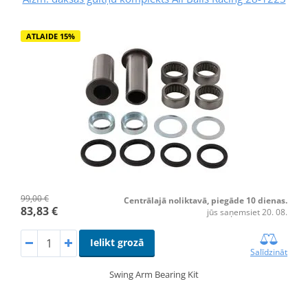
ATLAIDE 15%
99,00 €
Centrālajā noliktavā, piegāde 10 dienas.
83,83 €
jūs saņemsiet 20. 08.
Ielikt grozā
Salīdzināt
Swing Arm Bearing Kit