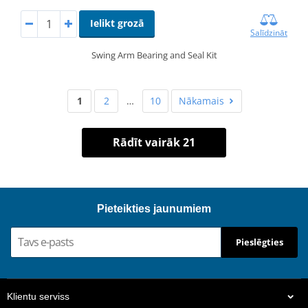
Ielikt grozā
Salīdzināt
Swing Arm Bearing and Seal Kit
1
2
…
10
Nākamais
Rādīt vairāk 21
Pieteikties jaunumiem
Pieslēgties
Klientu serviss