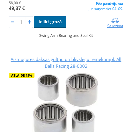
58,00 €
Pēc pasūtījuma
49,37 €
jūs saņemsiet 04. 09.
Ielikt grozā
Salīdzināt
Swing Arm Bearing and Seal Kit
Aizmugures dakšas gultņu un blīvslēgu remekompl. All
Balls Racing 28-0002
ATLAIDE 15%