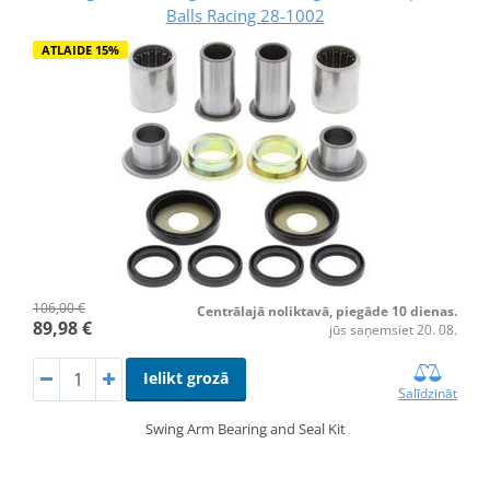
Balls Racing 28-1002
ATLAIDE 15%
106,00 €
Centrālajā noliktavā, piegāde 10 dienas.
89,98 €
jūs saņemsiet 20. 08.
Ielikt grozā
Salīdzināt
Swing Arm Bearing and Seal Kit