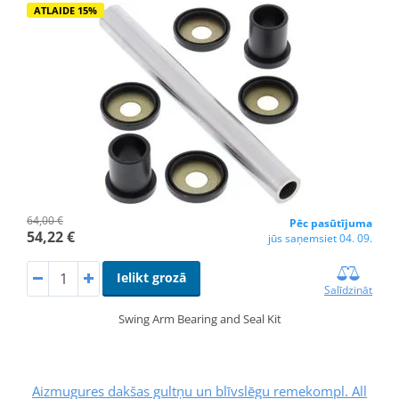
ATLAIDE 15%
64,00 €
Pēc pasūtījuma
54,22 €
jūs saņemsiet 04. 09.
Ielikt grozā
Salīdzināt
Swing Arm Bearing and Seal Kit
Aizmugures dakšas gultņu un blīvslēgu remekompl. All