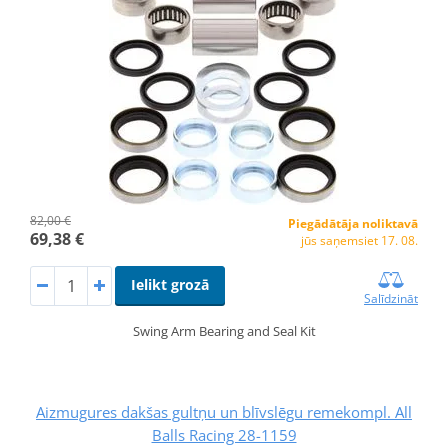
82,00 €
Piegādātāja noliktavā
69,38 €
jūs saņemsiet 17. 08.
Ielikt grozā
Salīdzināt
Swing Arm Bearing and Seal Kit
Aizmugures dakšas gultņu un blīvslēgu remekompl. All
Balls Racing 28-1159