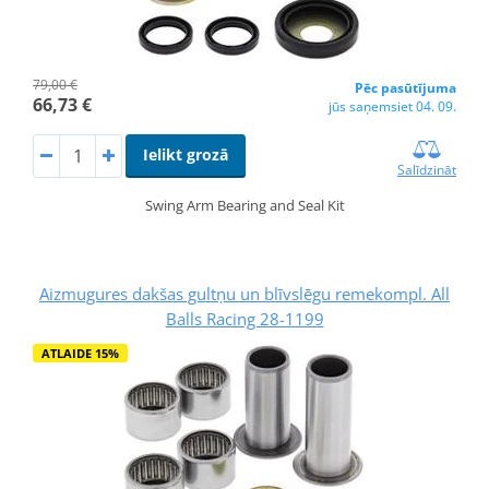
79,00 €
Pēc pasūtījuma
66,73 €
jūs saņemsiet 04. 09.
Ielikt grozā
Salīdzināt
Swing Arm Bearing and Seal Kit
Aizmugures dakšas gultņu un blīvslēgu remekompl. All
Balls Racing 28-1199
ATLAIDE 15%