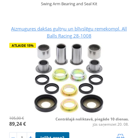
Swing Arm Bearing and Seal Kit
Aizmugures dakšas gultņu un blīvslēgu remekompl. All
Balls Racing 28-1008
ATLAIDE 15%
105,00 €
Centrālajā noliktavā, piegāde 10 dienas.
89,24 €
jūs saņemsiet 20. 08.
Ielikt grozā