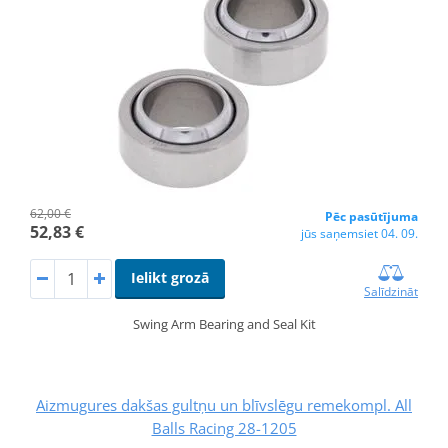
62,00 €
Pēc pasūtījuma
52,83 €
jūs saņemsiet 04. 09.
Ielikt grozā
Salīdzināt
Swing Arm Bearing and Seal Kit
Aizmugures dakšas gultņu un blīvslēgu remekompl. All
Balls Racing 28-1205