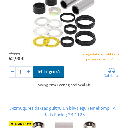
74,00 €
Piegādātāja noliktavā
62,98 €
jūs saņemsiet 17. 08.
Ielikt grozā
Salīdzināt
Swing Arm Bearing and Seal Kit
Aizmugures dakšas gultņu un blīvslēgu remekompl. All
Balls Racing 28-1125
ATLAIDE 15%