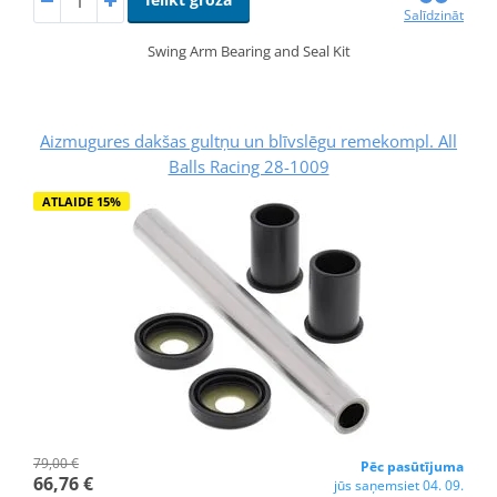
Salīdzināt
Swing Arm Bearing and Seal Kit
Aizmugures dakšas gultņu un blīvslēgu remekompl. All
Balls Racing 28-1009
ATLAIDE 15%
79,00 €
Pēc pasūtījuma
66,76 €
jūs saņemsiet 04. 09.