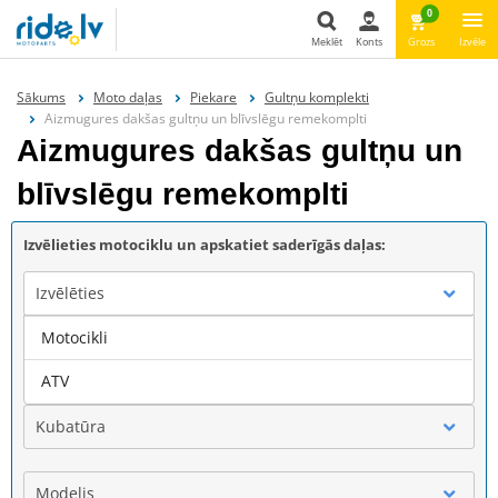
0
Meklēt
Konts
Grozs
Izvēle
Meklēt
Sākums
Moto daļas
Piekare
Gultņu komplekti
Aizmugures dakšas gultņu un blīvslēgu remekomplti
Aizmugures dakšas gultņu un
blīvslēgu remekomplti
Izvēlieties motociklu un apskatiet saderīgās daļas:
Izvēlēties
Motocikli
Marka
ATV
Kubatūra
Modelis