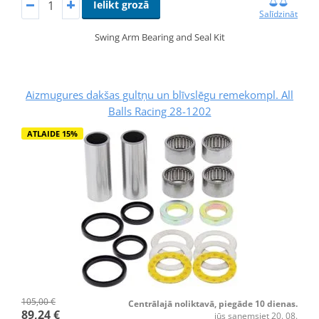
Ielikt grozā
Salīdzināt
Swing Arm Bearing and Seal Kit
Aizmugures dakšas gultņu un blīvslēgu remekompl. All
Balls Racing 28-1202
ATLAIDE 15%
105,00 €
Centrālajā noliktavā, piegāde 10 dienas.
89,24 €
jūs saņemsiet 20. 08.