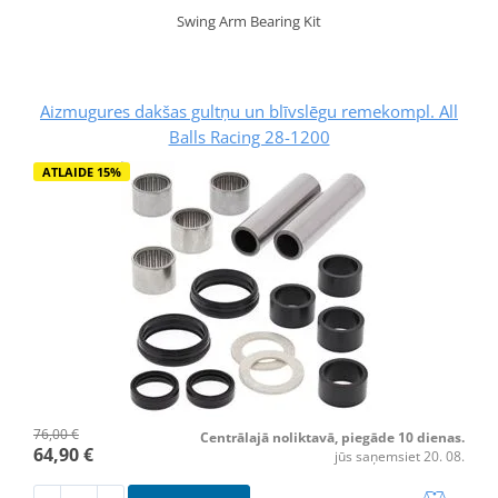
Swing Arm Bearing Kit
Aizmugures dakšas gultņu un blīvslēgu remekompl. All
Balls Racing 28-1200
ATLAIDE 15%
76,00 €
Centrālajā noliktavā, piegāde 10 dienas.
64,90 €
jūs saņemsiet 20. 08.