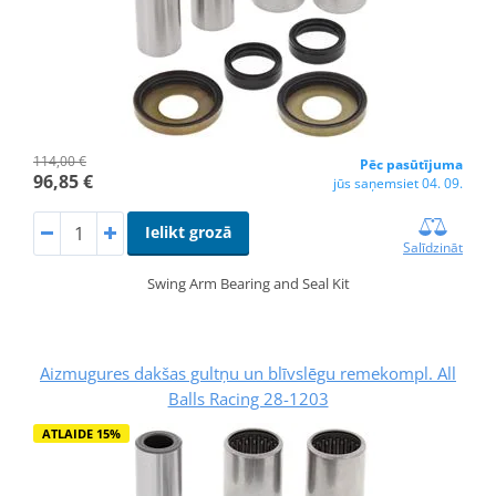
114,00 €
Pēc pasūtījuma
96,85 €
jūs saņemsiet 04. 09.
Ielikt grozā
Salīdzināt
Swing Arm Bearing and Seal Kit
Aizmugures dakšas gultņu un blīvslēgu remekompl. All
Balls Racing 28-1203
ATLAIDE 15%