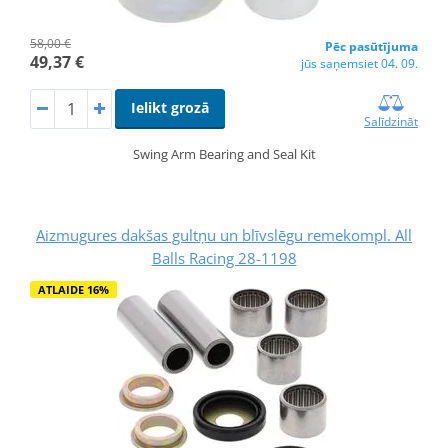
58,00 €
Pēc pasūtījuma
49,37 €
jūs saņemsiet 04. 09.
Ielikt grozā
Salīdzināt
Swing Arm Bearing and Seal Kit
Aizmugures dakšas gultņu un blīvslēgu remekompl. All
Balls Racing 28-1198
ATLAIDE 16%