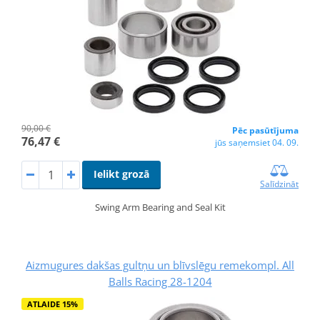
90,00 €
Pēc pasūtījuma
76,47 €
jūs saņemsiet 04. 09.
Ielikt grozā
Salīdzināt
Swing Arm Bearing and Seal Kit
Aizmugures dakšas gultņu un blīvslēgu remekompl. All
Balls Racing 28-1204
ATLAIDE 15%