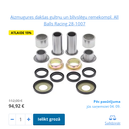
Aizmugures dakšas gultņu un blīvslēgu remekompl. All
Balls Racing 28-1007
ATLAIDE 15%
112,00 €
Pēc pasūtījuma
94,92 €
jūs saņemsiet 04. 09.
Ielikt grozā
Salīdzināt