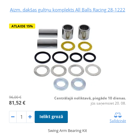
Aizm. dakšas gultņu komplekts All Balls Racing 28-1222
ATLAIDE 15%
96,00 €
Centrālajā noliktavā, piegāde 10 dienas.
81,52 €
jūs saņemsiet 20. 08.
Ielikt grozā
Salīdzināt
Swing Arm Bearing Kit