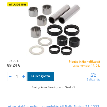
ATLAIDE 15%
105,00 €
Piegādātāja noliktavā
89,24 €
jūs saņemsiet 17. 08.
Ielikt grozā
Salīdzināt
Swing Arm Bearing and Seal Kit
Aizm. dakšas gultņu komplekts All Balls Racing 28-1223