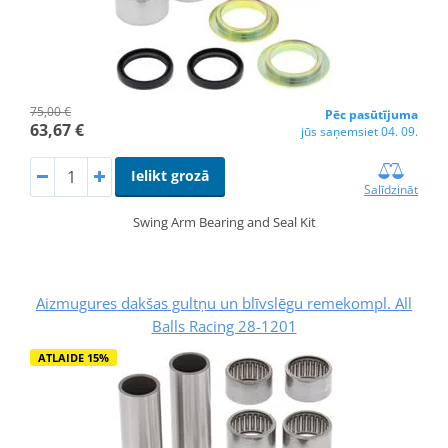
75,00 €
Pēc pasūtījuma
63,67 €
jūs saņemsiet 04. 09.
Ielikt grozā
Salīdzināt
Swing Arm Bearing and Seal Kit
Aizmugures dakšas gultņu un blīvslēgu remekompl. All
Balls Racing 28-1201
ATLAIDE 15%