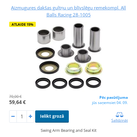
Aizmugures dakšas gultņu un blīvslēgu remekompl. All
Balls Racing 28-1005
ATLAIDE 15%
70,00 €
Pēc pasūtījuma
59,64 €
jūs saņemsiet 04. 09.
Ielikt grozā
Salīdzināt
Swing Arm Bearing and Seal Kit